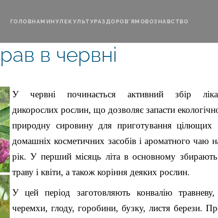
ГОЛОВНА
МИНУЛЕ
КУЛЬТУРА
ЗДОРОВ'Я
МОВОЗНАВСТВО
трав в червні
У червні починається активний збір ліка
дикорослих рослин, що дозволяє запасти екологічн
природну сировину для приготування цілющих з
домашніх косметичних засобів і ароматного чаю н
рік. У перший місяць літа в основному збирають
траву і квіти, а також коріння деяких рослин.
У цей період заготовляють конвалію травневу, 
черемхи, глоду, горобини, бузку, листя берези. П