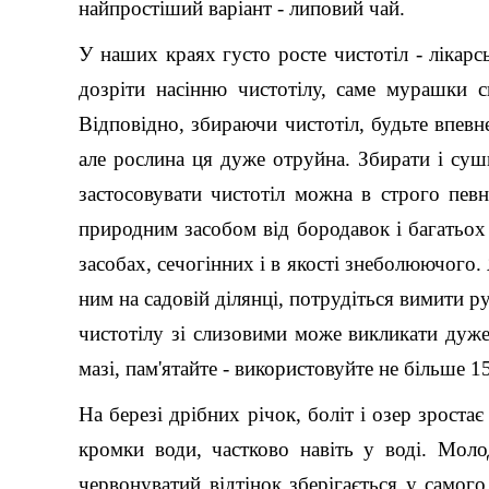
найпростіший варіант - липовий чай.
У наших краях густо росте чистотіл - лікар
дозріти насінню чистотілу, саме мурашки 
Відповідно, збираючи чистотіл, будьте впевн
але рослина ця дуже отруйна. Збирати і суш
застосовувати чистотіл можна в строго пев
природним засобом від бородавок і багатьох
засобах, сечогінних і в якості знеболюючого.
ним на садовій ділянці, потрудіться вимити ру
чистотілу зі слизовими може викликати дуже 
мазі, пам'ятайте - використовуйте не більше 1
На березі дрібних річок, боліт і озер зростає
кромки води, частково навіть у воді. Моло
червонуватий відтінок зберігається у самого 