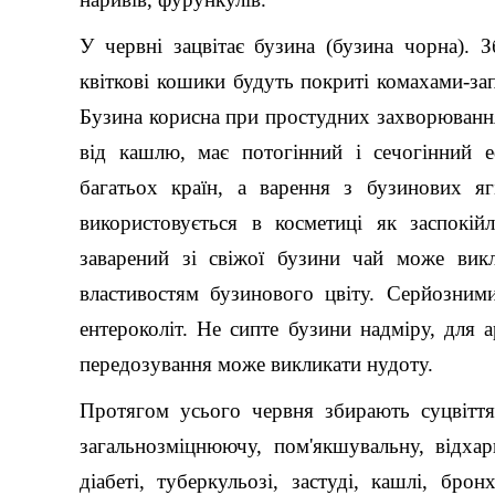
У червні зацвітає бузина (бузина чорна). 
квіткові кошики будуть покриті комахами-за
Бузина корисна при простудних захворюваннях 
від кашлю, має потогінний і сечогінний е
багатьох країн, а варення з бузинових яг
використовується в косметиці як заспокійл
заварений зі свіжої бузини чай може вик
властивостям бузинового цвіту. Серйозними
ентероколіт. Не сипте бузини надміру, для а
передозування може викликати нудоту.
Протягом усього червня збирають суцвіття
загальнозміцнюючу, пом'якшувальну, відхар
діабеті, туберкульозі, застуді, кашлі, бро