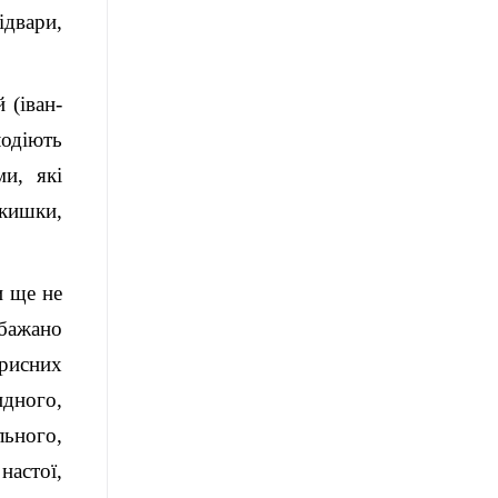
ідвари,
 (іван-
лодіють
и, які
кишки,
и ще не
 бажано
орисних
дного,
ьного,
астої,