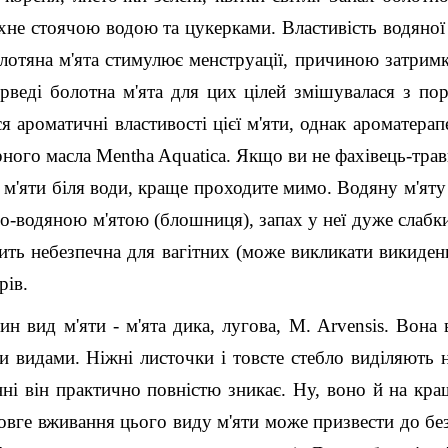
ахне стоячою водою та цукерками. Властивість водяної 
лотяна м'ята стимулює менструації, причиною затрим
аюрведі болотна м'ята для цих цілей змішувалася з п
я ароматичні властивості цієї м'яти, однак ароматерап
ого масла Mentha Aquatica. Якщо ви не фахівець-трав
 м'яти біля води, краще проходите мимо. Водяну м'ят
о-водяною м'ятою (блошниця), запах у неї дуже слабки
сить небезпечна для вагітних (може викликати викидень
рів.
н вид м'яти - м'ята дика, лугова, M. Arvensis. Вона 
 видами. Ніжні листочки і товсте стебло виділяють 
ні він практично повністю зникає. Ну, воно й на кра
овге вживання цього виду м'яти може призвести до бе