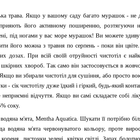
ська трава. Якщо у вашому саду багато мурашок - не 
сприяють його активному поширенню, розтягуючи на
ені, під ногами у вас море мурашок! Ви можете здиву
ити його можна з травня по серпень - поки він цвіте
них дозах. При всій своїй отруйності чистотіл є на
 шкірних хвороб. Так само він застосовується в жовч
 Якщо ви збирали чистотіл для сушіння, або просто во
ки - сік чистотілу дуже їдкий і гіркий, будь-який конта
неприємні відчуття. Якщо ви самі складаєте собі лік
5% соку.
 водяна м'ята, Mentha Aquatica. Шукати її потрібно біл
да водяна м'ята червонуватого кольору, проте виро
кореня, листочки зелені, квітки світлі. Запах болотно