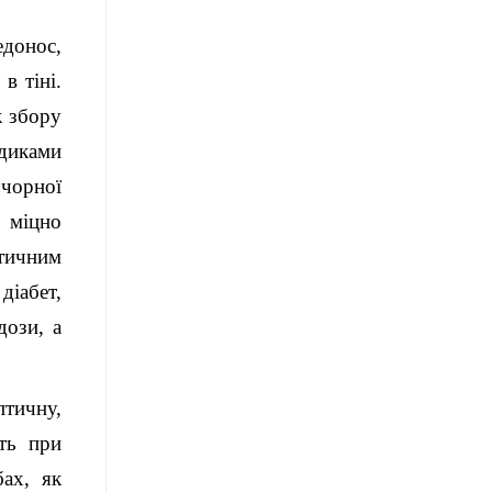
едонос,
в тіні.
к збору
диками
 чорної
, міцно
тичним
діабет,
дози, а
тичну,
ють при
бах, як