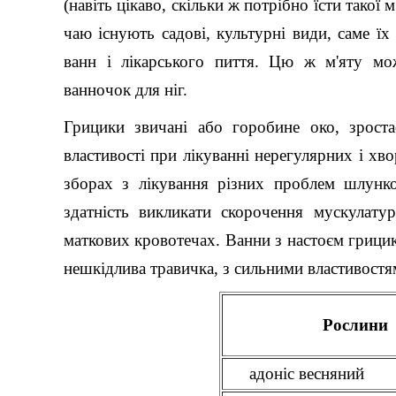
(навіть цікаво, скільки ж потрібно їсти такої
чаю існують садові, культурні види, саме їх
ванн і лікарського пиття. Цю ж м'яту мо
ванночок для ніг.
Грицики звичані або горобине око, зроста
властивості при лікуванні нерегулярних і хв
зборах з лікування різних проблем шлунков
здатність викликати скорочення мускулатур
маткових кровотечах. Ванни з настоєм грицик
нешкідлива травичка, з сильними властивостя
Рослини
адоніс весняний