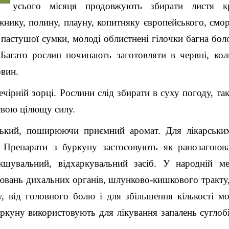
усього місяця продовжують збирати листя к
жнику, полину, плауну, копитняку європейського, смо
, пастушої сумки, молоді облистнені гілочки багна бол
Багато рослин починають заготовляти в червні, ко
овин.
чірній зорці. Рослини слід збирати в суху погоду, так
свою цілющу силу.
ський, поширюючи приємний аромат. Для лікарських
. Препарати з буркуну застосовують як ранозагоюв
якшувальний, відхаркувальний засіб. У народній м
ювань дихальних органів, шлунково-кишкового тракту
зу, від головного болю і для збільшення кількості м
ркуну використовують для лікування запалень суглобі