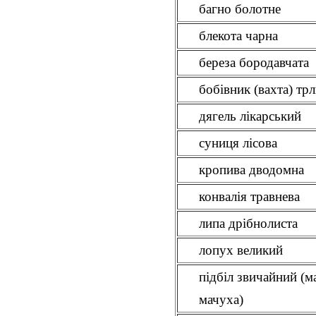
багно болотне
блекота чарна
береза бородавчата
бобівник (вахта) тр
дягель лікарський
суниця лісова
кропива дводомна
конвалія травнева
липа дрібнолиста
лопух великий
підбіл звичайний (м
мачуха)