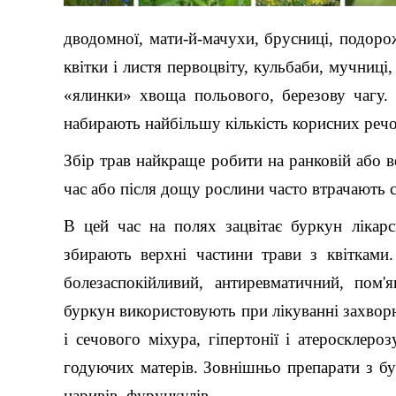
дводомної, мати-й-мачухи, брусниці, подоро
квітки і листя первоцвіту, кульбаби, мучниці
«ялинки» хвоща польового, березову чагу. 
набирають найбільшу кількість корисних реч
Збір трав найкраще робити на ранковій або ве
час або після дощу рослини часто втрачають 
В цей час на полях зацвітає буркун лікар
збирають верхні частини трави з квітками
болезаспокійливий, антиревматичний, пом'
буркун використовують при лікуванні захвор
і сечового міхура, гіпертонії і атеросклеро
годуючих матерів. Зовнішньо препарати з бу
наривів, фурункулів.