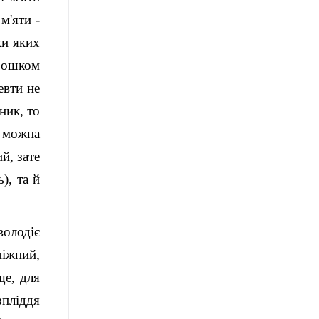
м'яти -
ки яких
орошком
евти не
ник, то
у можна
й, зате
), та й
володіє
ніжний,
ще, для
зпліддя