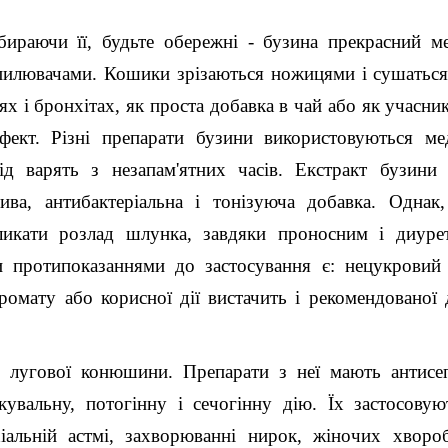
Збираючи її, будьте обережні - бузина прекрасний м
пилювачами. Кошики зрізаються ножицями і сушаться 
і бронхітах, як проста добавка в чай ​​або як учасни
фект. Різні препарати бузини використовуються ме
ід варять з незапам'ятних часів. Екстракт бузини
ива, антибактеріальна і тонізуюча добавка. Однак
ликати розлад шлунка, завдяки проносним і диуре
 протипоказаннями до застосування є: нецукровий 
ромату або корисної дії вистачить і рекомендованої 
 лугової конюшини. Препарати з неї мають антисеп
кувальну, потогінну і сечогінну дію. Їх застосову
нхіальній астмі, захворюванні нирок, жіночих хворо