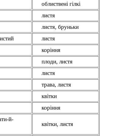
облиствені гілкі
листя
листя, бруньки
листий
листя
коріння
плоди, листя
листя
трава, листя
квітки
коріння
ати-й-
квітки, листя