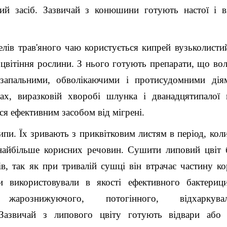
ий засіб. Зазвичай з конюшини готують настої і в
ів трав'яного чаю користується кипрей вузьколистий
д цвітіння рослини. З нього готують препарати, що во
изапальними, обволікаючими і протисудомними діям
ах, виразковій хворобі шлунка і дванадцятипалої 
ься ефективним засобом від мігрені.
ипи. Їх зривають з приквітковим листям в період, кол
 найбільше корисних речовин. Сушити липовий цвіт
в, так як при тривалій сушці він втрачає частину к
и використовували в якості ефективного бактерици
, жарознижуючого, потогінного, відхаркувал
 Зазвичай з липового цвіту готують відвари або н