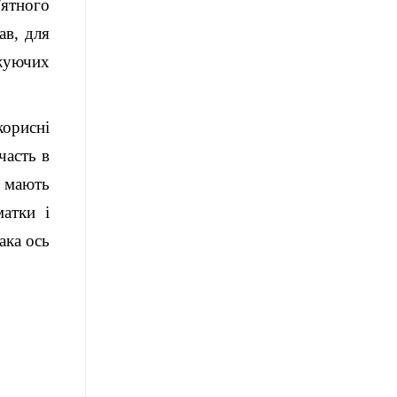
'ятного
ав, для
жуючих
корисні
часть в
, мають
матки і
ака ось