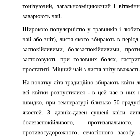
тонізуючий, загальнозміцнюючий і вітамінн
заварюють чай.
Широкою популярністю у травників і любител
чай або зніт), листя якого збирають в періо
заспокійливими, болезаспокійливими, прот
застосовують при головних болях, гастрит
простатиті. Міцний чай з листя зніту вважаєт
На початку літа традиційно збирають квіти л
всі квітки розпустилися - в цей час в них
швидко, при температурі близько 50 градусі
якостей. З давніх-давен сушені квіти лип
болезаспокійливого, протизапального
противосудорожного, сечогінного засобу.