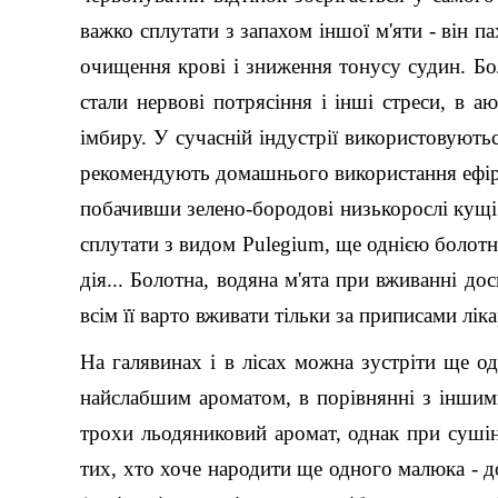
важко сплутати з запахом іншої м'яти - він п
очищення крові і зниження тонусу судин. Бо
стали нервові потрясіння і інші стреси, в 
імбиру. У сучасній індустрії використовуютьс
рекомендують домашнього використання ефірн
побачивши зелено-бородові низькорослі кущі
сплутати з видом Pulegium, ще однією болотн
дія... Болотна, водяна м'ята при вживанні до
всім її варто вживати тільки за приписами ліка
На галявинах і в лісах можна зустріти ще оди
найслабшим ароматом, в порівнянні з іншими
трохи льодяниковий аромат, однак при сушін
тих, хто хоче народити ще одного малюка - д