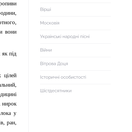
ропиви
Вірші
родини,
отного,
Московія
ли вони
Українські народні пісні
Війни
 як під
Вітрова Доця
 цілей
Історичні особистості
альний,
Шістдесятники
едицині
, нирок
олока у
в, ран,