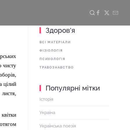
Здоров'я
ВСІ МАТЕРІАЛИ
ФІЗІОЛОГІЯ
рських
ПСИХОЛОГІЯ
о чисту
ТРАВОЗНАВСТВО
борів,
а цілий
Популярні мітки
 листя,
Історія
Україна
квітки
ротягом
Українська поезія