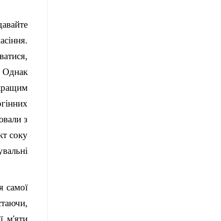
давайте
сіння.
ватися,
. Однак
йкращим
огінних
ювали з
кт соку
увальні
я самої
стаючи,
ї м'яти