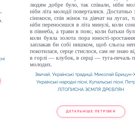
людям добре було, так співали, ніби мол
,
ніби літа молодії поверталися. Достатньо 
сінокоси, спів жінок та дівчат на лугах, т
о.
ніби переносишся в літа минулі, коли сон
в півнеба, а трави в пояс, коли батьки бул
коли буяла золота пора юності-зростання
заплакав би собі нишком, щоб сльоза не
покотилася, серце стислося, сам не знаю ві
в горлі — клубок, в серці — туга-печаль п
сні
молодих.
Звичай
,
Українські традиції
,
Миколай Брицун-
Українські народні пісні
,
Купальські пісні
,
Петр
ЛіТОПИСНА ЗЄМЛЯ ДРЄВЛЯН
ДЕТАЛЬНІШЕ:ПЕТРІВКИ