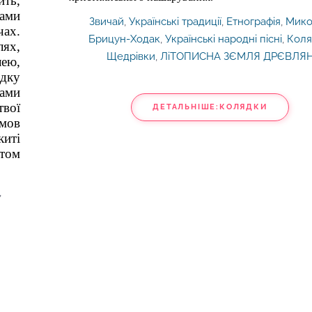
ть,
ами
Звичай
,
Українські традиції
,
Етнографія
,
Мико
чах.
Брицун-Ходак
,
Українські народні пісні
,
Коля
ях,
Щедрівки
,
ЛіТОПИСНА ЗЄМЛЯ ДРЄВЛЯ
лею,
одку
щами
твої
ДЕТАЛЬНІШЕ:КОЛЯДКИ
 мов
киті
отом
,