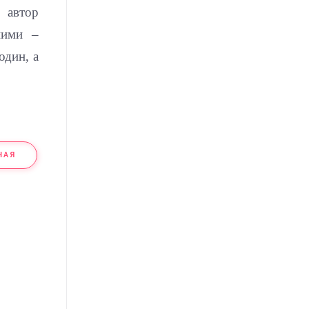
і автор
ними –
один, а
НАЯ