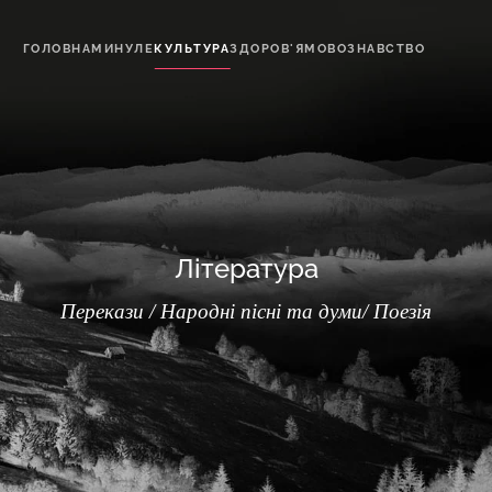
ГОЛОВНА
МИНУЛЕ
КУЛЬТУРА
ЗДОРОВ'Я
МОВОЗНАВСТВО
Література
Перекази / Народні пісні та думи/ Поезія