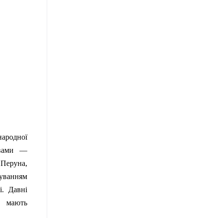
народної
ивами —
Перуна,
уванням
. Давні
е мають