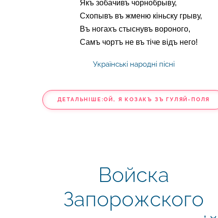
Якъ зобачивъ чорнобрыву,
Схопывъ въ жменю кіньску грыву,
Въ ногахъ стыснувъ вороного,
Самъ чортъ не въ тіче відъ него!
Українські народні пісні
ДЕТАЛЬНІШЕ:ОЙ, Я КОЗАКЪ ЗЪ ГУЛЯЙ-ПОЛЯ
Войска
Запорожского