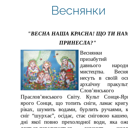
Веснянки
"ВЕСНА НАША КРАСНА! ЩО ТИ НА
ПРИ
Н
ЕСЛА?"
Веснянки
призабутий 
давнього народн
мистецтва. Весня
несуть в своїй ос
архаїчну пракульт
Слов’янськог
Праслов’янського Світу. Культ Сонця-Яр
ярого Сонця, що топить сніги, ламає криг
ріках, шумить водами, бурлить ручаями, 
сніг “шурхає”, осідає, стає сніговою кашею
дні якої повно прехолодної води, яка ож