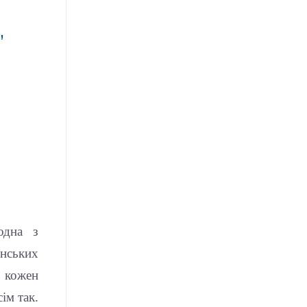
,
одна з
нських
– кожен
ім так.