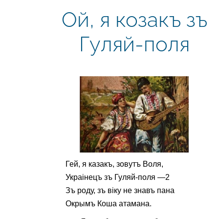
Ой, я козакъ зъ
Гуляй-поля
Гей, я казакъ, зовутъ Воля,
Украінецъ зъ Гуляй-поля —2
Зъ роду, зъ віку не знавъ пана
Окрымъ Коша атамана.