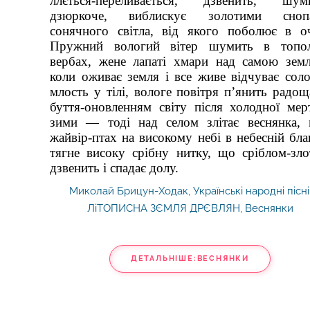
ллється-переливається, дзвенить, шуми
дзюркоче, виблискує золотими сноп
сонячного світла, від якого поболює в о
Пружний вологий вітер шумить в топол
вербах, жене лапаті хмари над самою зем
коли оживає земля і все живе відчуває сол
млость у тілі, вологе повітря п’янить радо
буття-оновленням світу після холодної мер
зими — тоді над селом злітає веснянка,
жайвір-птах на високому небі в небесній бла
тягне високу срібну нитку, що сріблом-зл
дзвенить і спадає долу.
Миколай Брицун-Ходак
,
Українські народні пісні
ЛіТОПИСНА ЗЄМЛЯ ДРЄВЛЯН
,
Веснянки
ДЕТАЛЬНІШЕ:ВЕСНЯНКИ