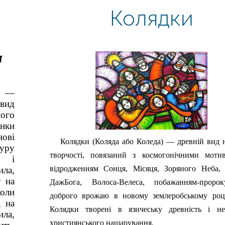
Колядки
М
 —
вид
ого
нки
нові
Колядки (Коляда або Коледа) — древній вид 
уру
творчості, повязаний з космогонічними мот
о і
відродженням Сонця, Місяця, Зоряного Неба, 
ила,
у на
ДажБога, Волоса-Велеса, побажанням-пророк
коли
доброго врожаю в новому землеробському році
, на
Колядки творені в язичеську древність і н
ила,
християнського нашарування.