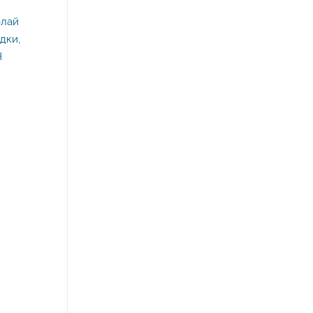
лай
дки
,
Н