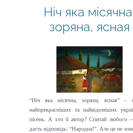
Ніч яка місячна
зоряна, ясная
“Ніч яка місячна, зоряна, ясная” – 
найпрекрасніших та найвідоміших украї
пісень. А хто її автор? Спитай любого 
дасть відповідь: “Народна!”. Але це не зовс