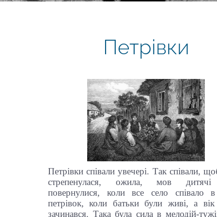
Петрівки
Петрівки співали увечері. Так співали, щ
стрепенулася, ожила, мов дитячі
повернулися, коли все село співало в
петрівок, коли батьки були живі, а вік
зачинався. Така була сила в мелодій-туж