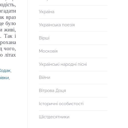
одість,
згадати
Україна
ак враз
це було
Українська поезія
и живі,
. Так і
Вірші
прохана
д чого,
Московія
о літах
Українські народні пісні
Ходак
,
Війни
івки
,
Вітрова Доця
Історичні особистості
Шістдесятники