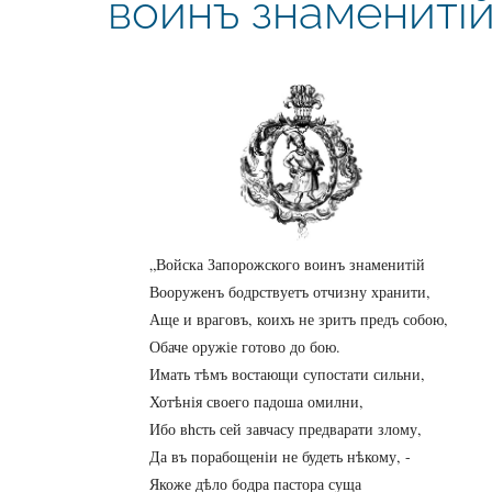
воинъ знамениті
„Войска Запорожского воинъ знаменитій
Вооруженъ бодрствуетъ отчизну хранити,
Аще и враговъ, коихъ не зритъ предъ собою,
Обаче оружіе готово до бою.
Имать тѣмъ востающи супостати сильни,
Хотѣнія своего падоша омилни,
Ибо вhсть сей завчасу предварати злому,
Да въ порабощеніи не будеть нѣкому, -
Якоже дѣло бодра пастора суща