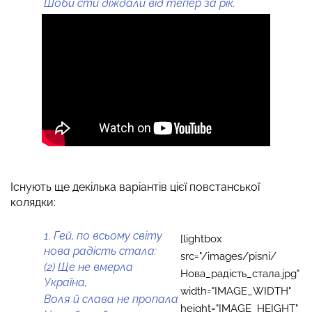
Шоби сти діждали від тепер за рік.
Існують ще декілька варіантів цієї повстанської
колядки:
1. Гей, по всьому світу
[lightbox
нова радість стала:
src="/images/pisni/
(2) Ще не вмерла
Нова_радість_стала.jpg"
Україна,
width="IMAGE_WIDTH"
Воля й слава не пропала
height="IMAGE_HEIGHT"