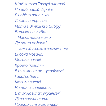
Щоб засяяв Тризуб злотий
По всій нашій Україні.
В неділю раненько
Сніжок натрясає
Мати з дітками з Сибіру
Батька виглядає.
--Мамо, наша мамо,
Де наша родина?
-- Там під лісом, в чистім полі –
Висока могила.
Могили високі
Кровію политі –
В тих могилах – українські
Герої побиті.
Могили високі
На полях ширяють,
В тих могилах українські
Діти спочивають.
Прапор синьо-жовтий,-