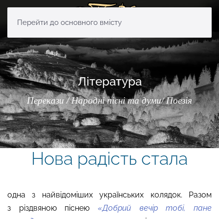
Перейти до основного вмісту
Література
Перекази / Народні пісні та думи/ Поезія
Нова радість стала
одна з найвідоміших українських колядок. Разом
з різдвяною піснею
«Добрий
вечір
тобі, пане