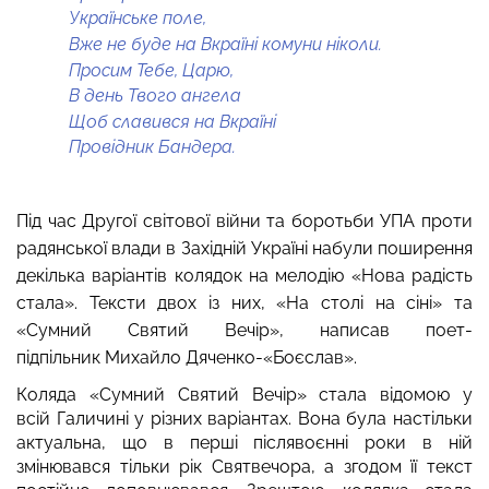
Українське поле,
Вже не буде на Вкраїні комуни ніколи.
Просим Тебе, Царю,
В день Твого ангела
Щоб славився на Вкраїні
Провідник Бандера.
Під час Другої світової війни та боротьби УПА проти
радянської влади в Західній Україні набули поширення
декілька варіантів колядок на мелодію «Нова радість
стала». Тексти двох із них, «На столі на сіні» та
«Сумний Святий Вечір», написав поет-
підпільник Михайло Дяченко-«Боєслав».
Коляда «Сумний Святий Вечір» стала відомою у
всій Галичині у різних варіантах. Вона була настільки
актуальна, що в перші післявоєнні роки в ній
змінювався тільки рік Святвечора, а згодом її текст