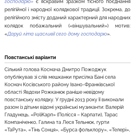
господарю»
є яскравим зразком тісного поєднання
релігійної і народної колядкової традиції. Зокрема, до
релігійного змісту доданий характерний для народних
колядок побажальний («віншувальний») мотив:
«
Даруй літа щасливії сего дому господарю
».
Повстанські варіанти
Сілький голова Космача Дмитро Пожоджук
опублікував зі слів мешканки присілка Бані села
Космач Косівського району Івано-Франківської
області Явдохи Рожканюк раніше невідому
повстанську колядку. У грудні
2013 року її виконали
разом із дітьми відомі українські музиканти: Валерій
Гладунець, «PoliКарп» (Полісся – Карпати), Тарас
Компаніченко, Галина та Леся Тельнюк, гурти
«ТаРута», «Тінь Сонця», «Бурса фольклору», «Телері»,