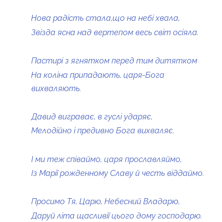
Нова радість стала,що на небі хвала,
Звізда ясна над вертепом весь світ осіяла.
Пастирі з ягнятком перед тим дитятком
На коліна припадають, царя-Бога
вихваляють.
Давид виграває, в гуслі ударяє,
Мелодійно і предивно Бога вихваляє.
І ми теж співаймо, царя прославляймо,
Із Марії рожденному Славу й честь віддаймо.
Просимо Тя, Царю, Небесний Владарю,
Даруй літа щасливії цього дому господарю.