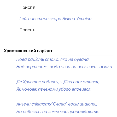
Приспів:
Гей, повстане скоро Вільна Україна.
Приспів:
Християнський варіант
Нова радість стала, яка не бувала,
Над вертепом звізда ясна на весь світ засіяла.
Де Христос родився, з Діви воплотився,
Як чоловік пеленами убого вповився.
Ангели співають:"Слава" восклицають,
На небесах і на землі мир проповідають.