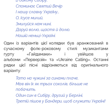
В дикому Сибіру,
Споминає Святий Вечір
І нашу славну Україну…
О, Ісусе милий,
Змилуйся нам нині,
Даруй волю, щастя й долю.
Нашій неньці-Україні.
Один із варіантів цієї колядки був аранжований в
сучасному фолк-роковому стилі музикантами
гурту «Гайдамаки» і увійшов у
альбоми «Перверзія» та «Ukraine Calling». Останні
рядки цієї пісні відрізняються від оригінального
варіанту:
Тато на чужині за синами плаче,
Мав він їх як трьох соколів, більше не
побачить.
Один син в Сибіру, другий у Берліні,
Третій пішов у Бандери, щоб служити Україні!