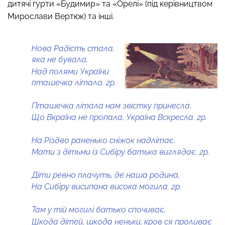
дитячі гурти «Будимир» та «Орелі» (під керівництвом
Мирослави Вертюк) та інші.
Нова Радість стала,
яка не бувала,
Над полями України
пташечка літала. 2р.
Пташечка літала нам звістку принесла,
Що Вкраїна не пропала, Україна Вскресла. 2р.
На Різдво раненько сніжок надлітає,
Мати з дітьми із Сибіру батька виглядає. 2р.
Діти ревно плачуть, де наша родина,
На Сибіру висипана висока могила. 2р.
Там у тій могилі батько спочиває,
Шкода дітей, шкода неньки, кров ся проливає