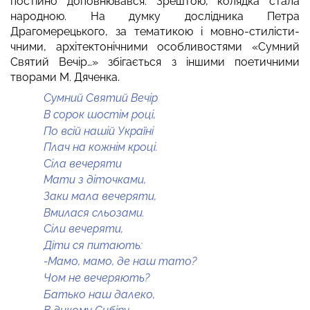
постійно доповнювався. Зрештою, колядка стала
народною. На думку дослідника Петра
Драгомерецького, за тематикою і мовно-стилісти­
чними, архітектонічними особливостями «Сумний
Святий Вечір…» збігається з іншими поетичними
творами М. Дя­ченка.
Сумний Святий Вечір
В сорок шостім році,
По всій нашій Україні
Плач на кожнім кроці.
Сіла вечеряти
Мати з діточками,
Заки мала вечеряти,
Вмилася сльозами.
Сіли вечеряти,
Діти ся питають:
-Мамо, мамо, де наш тато?
Чом не вечеряють?
Батько наш далеко,