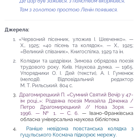
Де цар був зажився, з панством вкорінився,
Там з голотою простою Ленін появився.
Джерела:
1. «Червоний пісенник, уложив І. Шевченко». —
X., 1925; «40 пісень та колядок». — X., 1925;
«Великий співаник», Книгоспілка, 1929 та ін.
2.
Колядки та щедрівки. Зимова обрядова поезія
трудового року. Київ. Наукова думка. — 1965.
Упорядники О. І. Дей (тексти), А. І. Гуменюк
(мелодії). Відповідальний редактор
М. Т. Рильський. 804 с.
3.
Драгомирецький П. «Сумний Святий Вечір у 47-
ім році…»: Різдвяна поезія Михайла Дяченка /
Петро Драгомирецький // Нова Зоря. —
1996. — № 1. — С. 6.
— Івано-Франківська
обласна універсальна наукова бібліотека
4.
Раніше невідома повстанська колядка з
гуцульського Космача підкорює мережу.