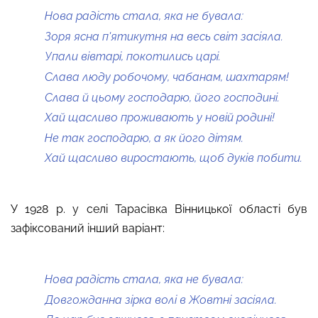
Нова радість стала, яка не бувала:
Зоря ясна п'ятикутня на весь світ засіяла.
Упали вівтарі, покотились царі.
Слава люду робочому, чабанам, шахтарям!
Слава й цьому господарю, його господині.
Хай щасливо проживають у новій родині!
Не так господарю, а як його дітям.
Хай щасливо виростають, щоб дуків побити.
У 1928 р. у селі Тарасівка Вінницької області був
зафіксований інший варіант:
Нова радість стала, яка не бувала:
Довгожданна зірка волі в Жовтні засіяла.