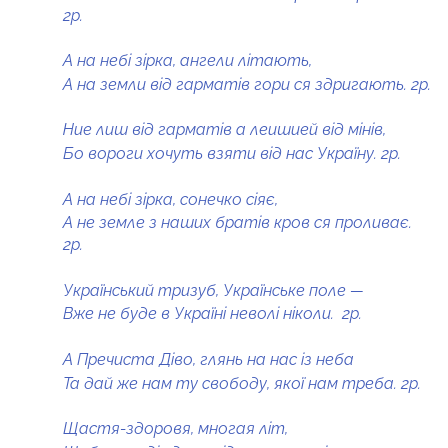
2р.
А на небі зірка, ангели літають,
А на земли від гарматів гори ся здригають. 2р.
Ние лиш від гарматів а леишией від мінів,
Бо вороги хочуть взяти від нас Україну. 2р.
А на небі зірка, сонечко сіяє,
А не земле з наших братів кров ся проливає.
2р.
Український тризуб, Українське поле —
Вже не буде в Україні неволі ніколи. 2р.
А Пречиста Діво, глянь на нас із неба
Та дай же нам ту свободу, якої нам треба. 2р.
Щастя-здоровя, многая літ,