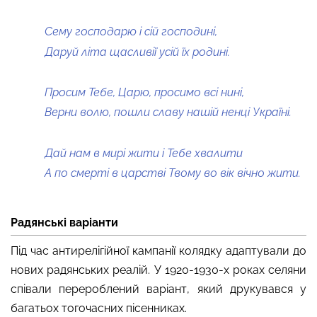
Сему господарю і сій господині,
Даруй літа щасливії усій їх родині.
Просим Тебе, Царю, просимо всі нині,
Верни волю, пошли славу нашій ненці Україні.
Дай нам в мирі жити і Тебе хвалити
А по смерті в царстві Твому во вік вічно жити.
Радянські варіанти
Під час антирелігійної кампанії колядку адаптували до
нових радянських реалій. У 1920-1930-х роках селяни
співали перероблений варіант, який друкувався у
багатьох тогочасних пісенниках.