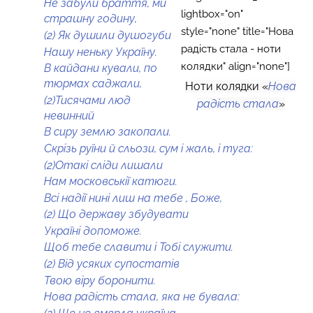
Не забули браття, ми
lightbox="on"
страшну годину,
style="none" title="Нова
(2) Як душили душогуби
радість стала - ноти
Нашу неньку Україну.
колядки" align="none"]
В кайдани кували, по
тюрмах саджали,
Ноти колядки «
Нова
(2)Тисячами люд
радість стала
»
невинний
В сиру землю закопали.
Скрізь руїни й сльози, сум і жаль, і туга:
(2)Отакі сліди лишали
Нам московськії катюги.
Всі надії нині лиш на тебе , Боже,
(2) Що державу збудувати
Україні допоможе.
Щоб тебе славити і Тобі служити.
(2) Від усяких супостатів
Твою віру боронити.
Нова радість стала, яка не бувала: