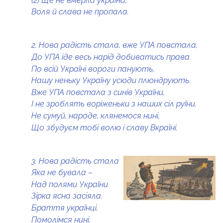
(2) Ще не вмерла україна,
Воля й слава не пропала.
2. Нова радість стала, вже УПА повстала,
До УПА іде весь нарід добиватись права.
По всій Україні вороги панують,
Нашу неньку Україну усюди плюндрують.
Вже УПА повстала з синів України,
І не зроблять воріженьки з наших сіл руїни.
Не сумуй, народе, клянемося нині,
Що збудуєм тобі волю і славу Вкраїні.
3. Нова радість стала
Яка не бувала –
Над полями України
Зірка ясна засіяла.
Браття українці,
Помолімся нині,