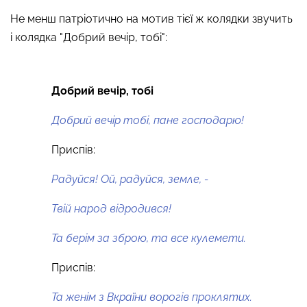
Не менш патріотично на мотив тієї ж колядки звучить
і колядка "Добрий вечір, тобі":
Добрий вечір, тобі
Добрий вечір тобі, пане господарю!
Приспів:
Радуйся! Ой, радуйся, земле, -
Твій народ відродився!
Та берім за зброю, та все кулемети.
Приспів:
Та женім з Вкраїни ворогів проклятих.