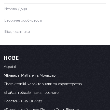
Вітрова Доця
Історичні особистості
Шістдесятники
НОВЕ
Україні
Мѣлваръ, Malfare та Мольфар
Charakterniki, характерники та характерства
«Гойда, гойда!» Івана Грозного
Повстання на СКР-112
«Поезія українська» Поля де Сент-Вісента