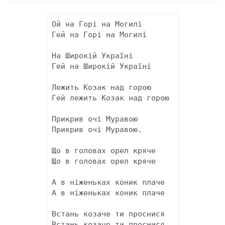
Ой на Горі на Могилі 

Гей на Горі на Могилі 

На Широкій Україні 

Гей на Широкій Україні 

Лежить Козак над горою 

Гей лежить Козак над горою 

Прикрив очі Муравою 

Прикрив очі Муравою. 

Що в головах орел кряче

Що в головах орел кряче

А в ніженьках коник плаче

А в ніженьках коник плаче

Встань козаче ти проснися

Встань козаче ти проснися
