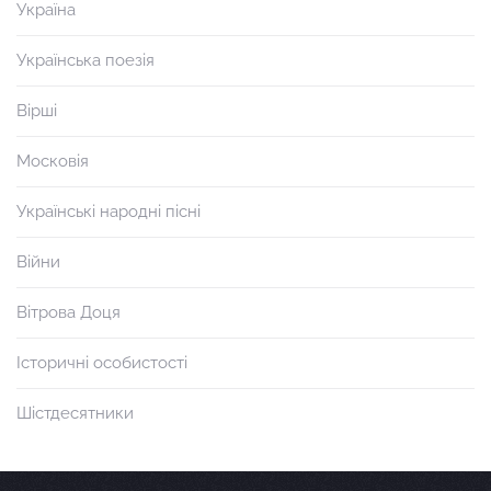
Україна
Українська поезія
Вірші
Московія
Українські народні пісні
Війни
Вітрова Доця
Історичні особистості
Шістдесятники