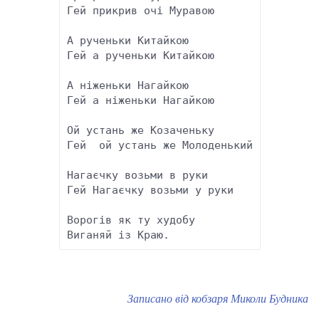
Гей прикрив очі Муравою 

А рученьки Китайкою 

Гей а рученьки Китайкою 

А ніженьки Нагайкою

Гей а ніженьки Нагайкою

Ой устань же Козаченьку

Гей  ой устань же Молоденький

Нагаєчку возьми в руки

Гей Нагаєчку возьми у руки

Ворогів як ту худобу

Виганяй із Краю.
Записано від кобзаря Миколи Будника