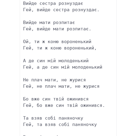
Вийде сестра рознуздає

Гей, вийде сестра рознуздає.

Вийде мати розпитає

Гей, вийде мати розпитає.

Ой, ти ж коню вороненький

Гей, ти ж коню вороненький, 

А де син мій молоденький

Гей, а де син мій молоденький

Не плач мати, не журися

Гей, не плач мати, не журися

Бо вже син твій ожинився

Гей, бо вже син твій ожинився.

Та взяв собі паняночку

Гей, та взяв собі паняночку
