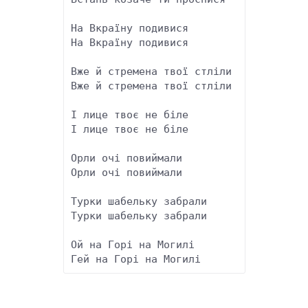
На Вкраїну подивися

На Вкраїну подивися

Вже й стремена твої стліли

Вже й стремена твої стліли

І лице твоє не біле

І лице твоє не біле

Орли очі повиймали

Орли очі повиймали

Турки шабельку забрали

Турки шабельку забрали

Ой на Горі на Могилі 
