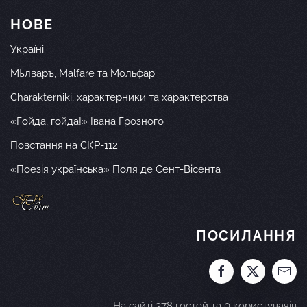
НОВЕ
Україні
Мѣлваръ, Malfare та Мольфар
Charakterniki, характерники та характерства
«Гойда, гойда!» Івана Грозного
Повстання на СКР-112
«Поезія українська» Поля де Сент-Вісента
ПОСИЛАННЯ
На сайті 378 гостей та 0 користувачів