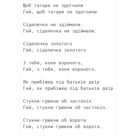
Щоб татари не здогнали

Гей, щоб татари не здогнали

Сіделечка не здіймали

Гей, сіделечка не здіймали.

Сіделечка золотого

Гей, сіделечка золотого

З тебе, коня вороного,

Гей, з тебе, коня вороного.

Як прибіжеш під батьків двір

Гей, як прибіжеш під батьків двір

Стукни-грюкни об частокіл

Гей, стукни-грюкни об частокіл.

Стукни-грюкни об ворота

Гей, стукни-грюкни об ворота.
