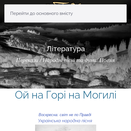
Перейти до основного вмісту
Література
Перекази / Народні пісні та думи/ Поезія
Ой на Горі на Могилі
Воскресна: світ не по Правді
Українська народна пісня