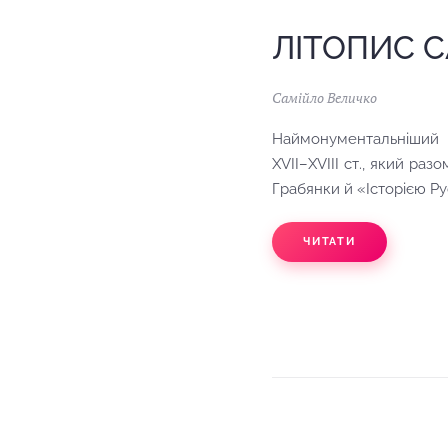
ЛІТОПИС 
Самійло Величко
Наймонументальніший т
XVII–XVIII ст., який ра
Грабянки й «Історією Рус
ЧИТАТИ