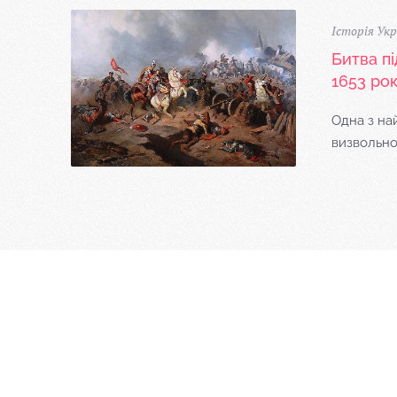
Історія Укр
Битва п
1653 ро
Одна з на
визвольної