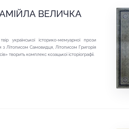
САМІЙЛА ВЕЛИЧКА
вір української історико-мемуарної прози
зом з Літописом Самовидця, Літописом Григорія
ів» творить комплекс козацької історіографії.