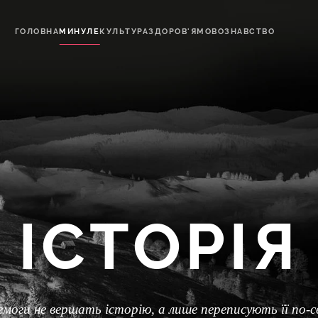
ГОЛОВНА
МИНУЛЕ
КУЛЬТУРА
ЗДОРОВ'Я
МОВОЗНАВСТВО
ІСТОРІЯ
моги не вершать історію, а лише переписують її по-с