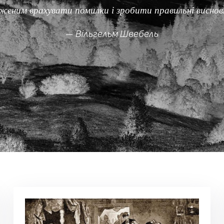
еним врахувати помилки і зробити правильні висновк
Вільгельм Швебель