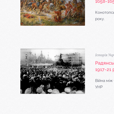
1658-165
Конотопсь
року.
Історія Укр
Радянсь
1917-21 
Війна між
УНР