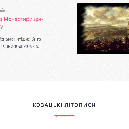
аїни
ід Монастирищем
ку
йзнаменитіших битв
 війни 1648-1657 р.
КОЗАЦЬКІ ЛІТОПИСИ