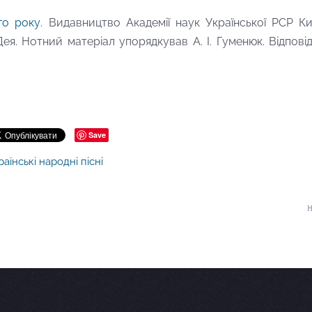
ого року
. Видавництво Академії наук Української РСР Ки
Дея. Нотний матеріал упорядкував А. І. Гуменюк. Відпові
Save
раїнські народні пісні
Н