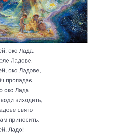
ей, око Лада,
еле Ладове,
ей, око Ладове,
іч пропадає,
о око Лада
 води виходить,
адове свято
ам приносить.
ей, Ладо!