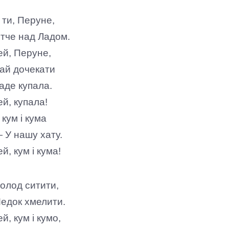
 ти, Перуне,
тче над Ладом.
ей, Перуне,
ай дочекати
аде купала.
ей, купала!
 кум і кума
 У нашу хату.
ей, кум і кума!
олод ситити,
едок хмелити.
ей, кум і кумо,