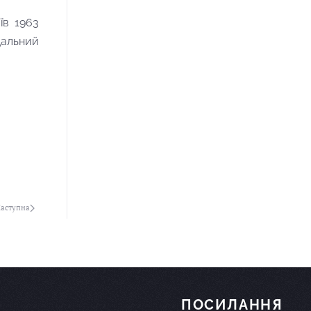
їв 1963
дальний
аступна
ПОСИЛАННЯ