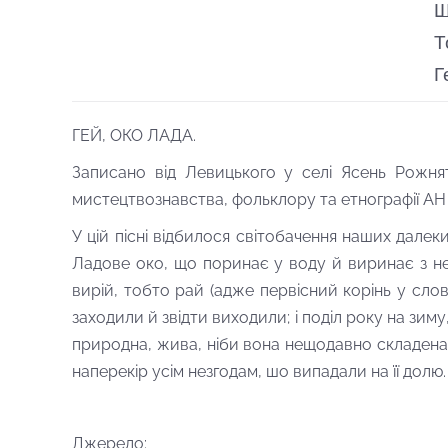
Щ
Т
Г
ГЕЙ, ОКО ЛАДА.
Записано від Левицького у селі Ясень Рожняті
мистецтвознавства, фольклору та етнографії АН 
У цій пісні відбилося світобачення на­ших далек
Ладове око, що поринає у воду й виринає з неї
вирій, тобто рай (адже первісний корінь у слові
заходили й звідти виходили; і поділ року на зиму, л
природна, жива, ніби вона нещодавно складена.
наперекір усім незгодам, шо випада­ли на її долю.
Джерело: