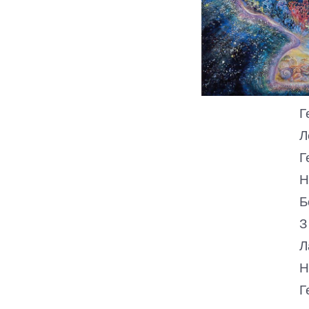
Г
Л
Г
Н
Б
З
Л
Н
Г