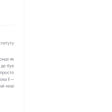
ституту
сонце як
 де був
а просто
ова її —
ій мові