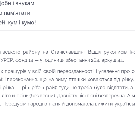
оби і внукам
о пам’ятати
ей, кум і кумо!
вського району на Станіславщині. Відділ рукописів Ін
УРСР, фонд 14 — 5, одиниця зберігання 264, аркуш 44.
их пращурів у всій своїй первозданності: і уявлення про 
; і переконання, що на зиму пташки ховаються під річку,
 річка — pi < p*fe < рай): туди не треба було відлітати, 
іто й осінь (без вес­ни). Давність цієї пісні безперечна. А м
 Передусім народна пісня й допомагала вижити українськ