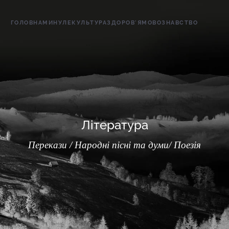
ГОЛОВНА
МИНУЛЕ
КУЛЬТУРА
ЗДОРОВ'Я
МОВОЗНАВСТВО
Література
Перекази / Народні пісні та думи/ Поезія