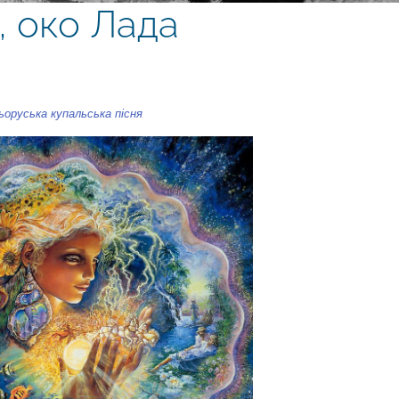
, око Лада
ьоруська купальська пісня