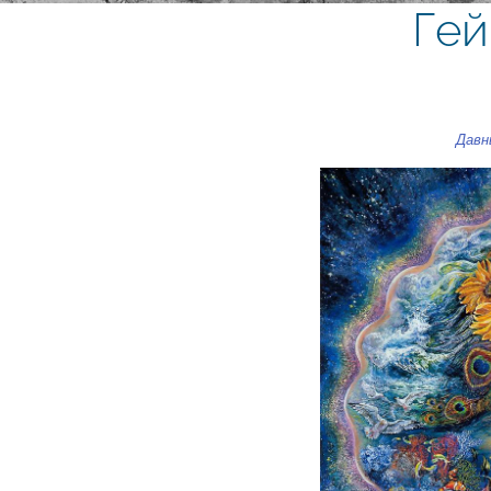
Гей
Давн