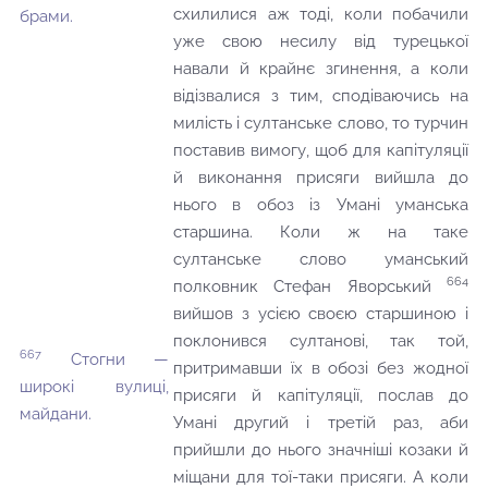
схилилися аж тоді, коли побачили
брами.
уже свою несилу від турецької
навали й крайнє згинення, а коли
відізвалися з тим, сподіваючись на
милість і султанське слово, то турчин
поставив вимогу, щоб для капітуляції
й виконання присяги вийшла до
нього в обоз із Умані уманська
старшина. Коли ж на таке
султанське слово уманський
664
полковник Стефан Яворський
вийшов з усією своєю старшиною і
поклонився султанові, так той,
667
Стогни —
притримавши їх в обозі без жодної
широкі вулиці,
присяги й капітуляції, послав до
майдани.
Умані другий і третій раз, аби
прийшли до нього значніші козаки й
міщани для тої-таки присяги. А коли