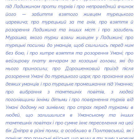
під Ладижином проти турків і про неправедний вчинок
його — забиття взятого живцем турецького
царевича; про турецький за те гнів, про взяття й
розорення Ладижина та інших міст і про загибель
Мурашка, якого турки взяли живцем у Ладижині; про
турецькі посилки до уманців, щоб схилились перед ним
без бою, і про хитре взяття та розорення Умані; про
вейзирову плату янчарам за козацькі голови, які до
нього приносили; про Дорошенковий приїзд після
розорення Умані до турецького царя; про прохання волі
деяких уманців і про турецьке промешкання під Уманню;
про вибрання з тамтешніх повітів, з людей
поголівщини їхніми дітьми і про повернення турків від
Умані додому на зимівлю; про страх перед турками в
людей, що залишилися в Уманському та інших
тамтешніх повітах і про сумне їхнє переселення на цей
бік Дніпра в різні полки, а особливо в Полтавський, як і
раніше; про польські війська, що жили в ту зиму з новим