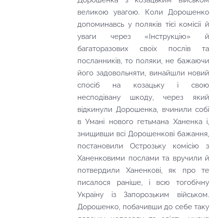
Дорошенка з козацьким військом
великою увагою. Коли Дорошенко
допоминавсь у поляків тієї комісії й
уваги через «Інструкцію» й
багаторазових своїх послів та
посланників, то поляки, не бажаючи
його задовольняти, винайшли новий
спосіб на козацьку і свою
несподівану шкоду, через який
відкинули Дорошенка, вчинили собі
в Умані нового гетьмана Ханенка і,
знищивши всі Дорошенкові бажання,
постановили Острозьку комісію з
Ханенковими послами та вручили й
потвердили Ханенкові, як про те
писалося раніше, і всю тогобічну
Україну із Запорозьким військом.
Дорошенко, побачивши до себе таку