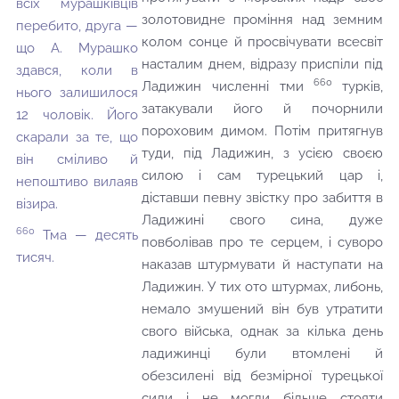
всіх мурашківців
золотовидне проміння над земним
перебито, друга —
колом сонце й просвічувати всесвіт
що А. Мурашко
насталим днем, відразу приспіли під
здався, коли в
660
Ладижин численні тми
турків,
нього залишилося
затакували його й почорнили
12 чоловік. Його
пороховим димом. Потім притягнув
скарали за те, що
туди, під Ладижин, з усією своєю
він сміливо й
силою і сам турецький цар і,
непоштиво вилаяв
діставши певну звістку про забиття в
візира.
Ладижині свого сина, дуже
660
Тма — десять
повболівав про те серцем, і суворо
тисяч.
наказав штурмувати й наступати на
Ладижин. У тих ото штурмах, либонь,
немало змушений він був утратити
свого війська, однак за кілька день
ладижинці були втомлені й
обезсилені від безмірної турецької
сили і не могли більше стояти