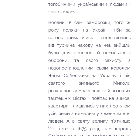
тогобічними українськими людьми і
змножилася.
Восени, в самі заморозки, того ж
року поляки на Україні, ніби за
вогонь тримаючись і сподіваючись
від турчина находу на неї, вийшли
були для непевної й несильної її
оборони та свого захисту з
новопостановленим своїм королем
Яном Собеським на Україну і від
святого зимнього Миколи
розклались у Браславлі та й по інших
тамтешніх містах і повітах на зимові
квартири і лишались у них протягом
усієї зими з немалим утяженням для
людей. А в святу велику п’ятницю
668
, вже в 1675 році, сам король