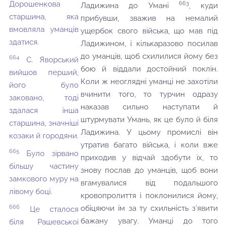
Дорошенкова
663
Ладижина до Умані
, куди
старшина, яка
прибувши, зважив на немалий
вмовляла уманців
ущербок свого війська, що мав під
здатися.
Ладижином, і кількаразово посилав
до уманців, щоб схилилися йому без
664
С. Яворський
бою й віддали достойний поклін.
вийшов перший,
Коли ж неоглядні уманці не захотіли
його було
вчинити того, то турчин одразу
заковано, тоді
наказав сильно наступати й
здалася інша
штурмувати Умань, як це було й біля
старшина, значніші
Ладижина. У цьому промислі він
козаки й городяни.
утратив багато війська, і коли вже
665
Було зірвано
приходив у відчай здобути їх, то
більшу частину
знову послав до уманців, щоб вони
замкового муру на
вгамувалися від подальшого
лівому боці.
кровопролиття і поклонилися йому,
666
обіцяючи їм за ту схильність з’явити
Це сталося
бажану увагу. Уманці до того
біля Рашевської