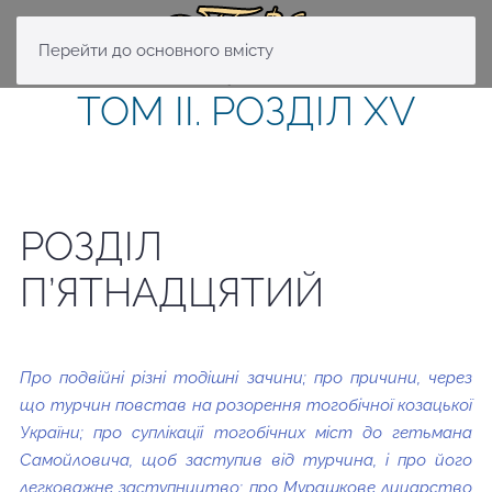
Перейти до основного вмісту
ТОМ II. РОЗДІЛ XV
РОЗДІЛ
П’ЯТНАДЦЯТИЙ
Про подвійні різні тодішні зачини; про причини, через
що турчин повстав на розорення тогобічної козацької
України; про суплікацїі тогобічних міст до гетьмана
Самойловича, щоб заступив від турчина, і про його
легковажне заступництво; про Мурашкове лицарство