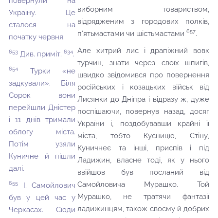
повернули на
виборним товариством,
Україну. Це
відрядженим з городових полків,
сталося на
657
п’ятьмастами чи шістьмастами
.
початку червня.
Але хитрий лис і драпіжний вовк
653
634
Див. приміт.
.
турчин, знати через своїх шпигів,
654
Турки «не
швидко звідомився про повернення
задкували». Біля
російських і козацьких військ від
Сорок вони
Лисянки до Дніпра і відразу ж, дуже
перейшли Дністер
поспішаючи, повернув назад, досяг
і 11 днів тримали
України і, поздобувавши крайні її
облогу міста.
міста, тобто Кусницю, Стіну,
Потім узяли
Куничнеє та інші, приспів і під
Куничне й пішли
Ладижин, власне тоді, як у нього
далі.
ввійшов був посланий від
655
Самойловича Мурашко. Той
І. Самойлович
Мурашко, не тратячи фантазії
був у цей час у
ладижинцям, також своєму й добрих
Черкасах. Сюди