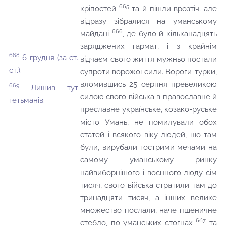
665
кріпостей
та й пішли врозтіч; але
відразу зібралися на уманському
666
майдані
, де було й кільканадцять
заряджених гармат, і з крайнім
668
6 грудня (за ст.
відчаєм свого життя мужньо постали
ст.).
супроти ворожої сили. Вороги-турки,
вломившись 25 серпня превеликою
669
Лишив тут
силою свого війська в православне й
гетьманів.
преславне українське, козако-руське
місто Умань, не помилували обох
статей і всякого віку людей, що там
були, вирубали гострими мечами на
самому уманському ринку
найвиборнішого і воєнного люду сім
тисяч, свого війська стратили там до
тринадцяти тисяч, а інших велике
множество послали, наче пшеничне
6б7
стебло, по уманських стогнах
та