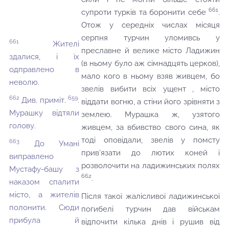
661
супроти турків та боронити себе
.
Отож у середніх числах місяця
серпня турчин уломивсь у
661
Жителі
преславне й велике місто Ладижин
здалися, і їх
(в ньому було аж сімнадцять церков),
одправлено в
мало кого в ньому взяв живцем, бо
неволю.
звелів вибити всіх ущент , місто
662
659
Див. приміт.
.
віддати вогню, а стіни його зрівняти з
Мурашку відтяли
землею. Мурашка ж, узятого
голову.
живцем, за вбивство свого сина, як
тоді оповідали, звелів у помсту
663
До Умані
прив’язати до лютих коней і
виправлено
розволочити на ладижинських полях
Мустафу-башу з
662
.
наказом спалити
місто, а жителів
Після такої жалісливої ладижинської
полонити. Сюди
погибелі турчин дав військам
прибула й
відпочити кілька днів і рушив від