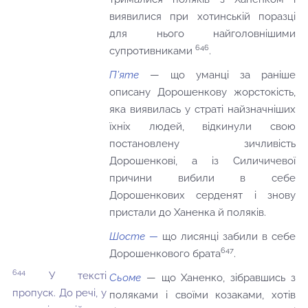
виявилися при хотинській поразці
для нього найголовнішими
646
супротивниками
.
П’яте
— що уманці за раніше
описану Дорошенкову жорстокість,
яка виявилась у страті найзначніших
їхніх людей, відкинули свою
постановлену зичливість
Дорошенкові, а із Силичичевої
причини вибили в себе
Дорошенкових серденят і знову
пристали до Ханенка й поляків.
Шосте —
що лисянці забили в себе
647
Дорошенкового брата
.
644
У тексті
Сьоме
— що Ханенко, зібравшись з
пропуск. До речі, у
поляками і своїми козаками, хотів