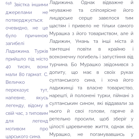
Ладижина. Однак відважне й
658
Звістка іншими
неуважне та сліпоярісне його
джерелами не
лицарське серце завелося тим
потверджується;
щастям і привело не тільки самого
очевидно, не це
Мурашка з його товариством, але й
було причиною
Ладижин, Умань та інші міста й
загибелі
тамтешні повіти в крайню і
Ладижина. Турків
всеконечну погибель і запустіння від
прийшло під місто
турчина. Бо Мурашко звідомився з
40 тисяч, вони
допиту, що має в своїх руках
мали 80 гармат. С.
султанського сина, і хоча його
Величко
ладижинці та власне товариство,
переказує тут,
нарешті, й полонені турки, піймані з
напевне, якусь
султанським сином, які віддавали за
легенду, відому в
нього й свої голови, гаряче й
свій час, з типовим
ретельно просили, щоб зберіг у
для легенд
цілості царевичеве життя, однак він,
мотивом про
Мурашко, не погамувавшись у
царського сина.