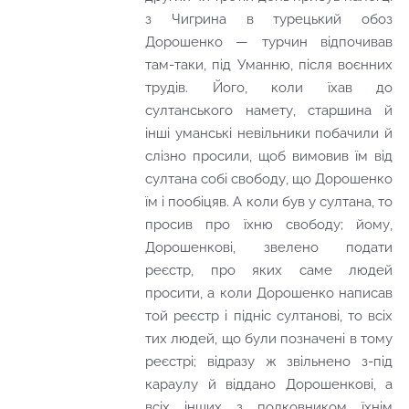
з Чигрина в турецький обоз
Дорошенко — турчин відпочивав
там-таки, під Уманню, після воєнних
трудів. Його, коли їхав до
султанського намету, старшина й
інші уманські невільники побачили й
слізно просили, щоб вимовив їм від
султана собі свободу, що Дорошенко
їм і пообіцяв. А коли був у султана, то
просив про їхню свободу; йому,
Дорошенкові, звелено подати
реєстр, про яких саме людей
просити, а коли Дорошенко написав
той реєстр і підніс султанові, то всіх
тих людей, що були позначені в тому
реєстрі; відразу ж звільнено з-під
караулу й віддано Дорошенкові, а
всіх інших з полковником їхнім