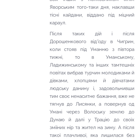
Яворським того-таки дня, наклавши
тісні кайдани, віддано під міцний
караул.
Після таких дій і після
Дорошенкового від’їзду в Чигрин,
коли стояв під Уманню з півтора
тижні, то в Уманському,
Ладижинському та інших тамтешніх
повітах вибрав турчин молодиками й
дівками, хлопцями й дівчатами
людську данину і, задовольнивши
тим своє ненаситне бажання, вже не
тягнув до Лисянки, а повернув од
Умані через Волоську землю до
Дунаю й далі у Трацію до своїх
зміїних нір та жител на зиму. А після
такої плачливої, яка лишилася без