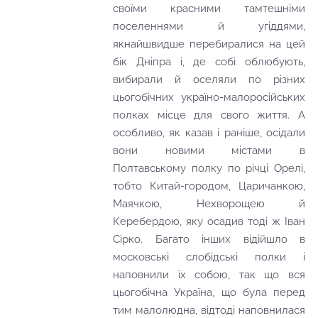
своїми красними тамтешніми
поселеннями й угіддями,
якнайшвидше перебиралися на цей
бік Дніпра і, де собі облюбують,
вибирали й оселяли по різних
цьогобічних україно-малоросійських
полках місце для свого життя. А
особливо, як казав і раніше, осідали
вони новими містами в
Полтавському полку по річці Орелі,
тобто Китай-городом, Царичанкою,
Маячкою, Нехворощею й
Керебердою, яку осадив тоді ж Іван
Сірко. Багато інших відійшло в
московські слобідські полки і
наповнили їх собою, так що вся
цьогобічна Україна, що була перед
тим малолюдна, відтоді наповнилася