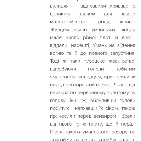
вулицях — відправили криваве, з
великим плачем для всього
малоросійського роду, жниво.
Живцем узяли уманських людей
мале число різної плоті й віку і
віддали, нарешті, Умань на з’їдення
вогню та й до повного запустіння.
Тоді ж таки турецьке жовнірство,
відрубуючи голови побитим
уманським молодцям, приносили їх
перед вейзирський намет і брало від
вейзира по червонному золотому за
голову, інші ж, облупивши голови
побитих і напхавши їх сіном, також
приносили перед вейзиром і брали
від нього ту ж плату, що й перші.
Після такого уманського розору на
другий чи третій день прибув налегці