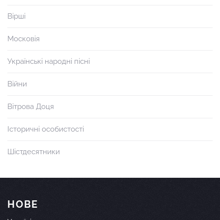
Вірші
Московія
Українські народні пісні
Війни
Вітрова Доця
Історичні особистості
Шістдесятники
НОВЕ