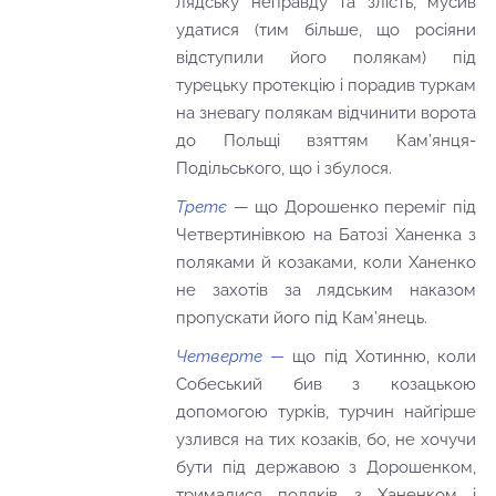
лядську неправду та злість, мусив
удатися (тим більше, що росіяни
відступили його полякам) під
турецьку протекцію і порадив туркам
на зневагу полякам відчинити ворота
до Польщі взяттям Кам’янця-
Подільського, що і збулося.
Третє
— що Дорошенко переміг під
Четвертинівкою на Батозі Ханенка з
поляками й козаками, коли Ханенко
не захотів за лядським наказом
пропускати його під Кам’янець.
Четверте —
що під Хотинню, коли
Собеський бив з козацькою
допомогою турків, турчин найгірше
узлився на тих козаків, бо, не хочучи
бути під державою з Дорошенком,
трималися поляків з Ханенком і