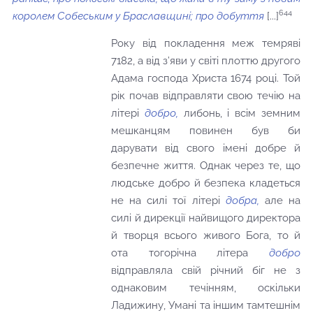
644
королем Собеським у Браславщині; про добуття
[...]
Року від покладення меж темряві
7182, а від з’яви у світі плоттю другого
Адама господа Христа 1674 році. Той
рік почав відправляти свою течію на
літері
добро,
либонь, і всім земним
мешканцям повинен був би
дарувати від свого імені добре й
безпечне життя. Однак через те, що
людське добро й безпека кладеться
не на силі тої літері
добра,
але на
силі й дирекції найвищого директора
й творця всього живого Бога, то й
ота тогорічна літера
добро
відправляла свій річний біг не з
однаковим течінням, оскільки
Ладижину, Умані та іншим тамтешнім