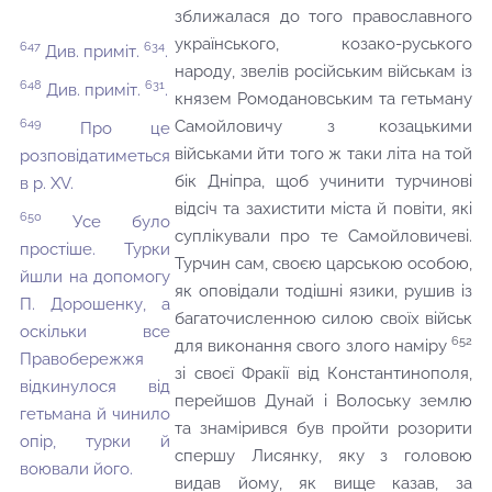
зближалася до того православного
українського, козако-руського
647
634
Див. приміт.
.
народу, звелів російським військам із
648
631
Див. приміт.
.
князем Ромодановським та гетьману
649
Самойловичу з козацькими
Про це
військами йти того ж таки літа на той
розповідатиметься
бік Дніпра, щоб учинити турчинові
в р. XV.
відсіч та захистити міста й повіти, які
650
Усе було
суплікували про те Самойловичеві.
простіше. Турки
Турчин сам, своєю царською особою,
йшли на допомогу
як оповідали тодішні язики, рушив із
П. Дорошенку, а
багаточисленною силою своїх військ
оскільки все
652
для виконання свого злого наміру
Правобережжя
зі своєї Фракії від Константинополя,
відкинулося від
перейшов Дунай і Волоську землю
гетьмана й чинило
та знамірився був пройти розорити
опір, турки й
спершу Лисянку, яку з головою
воювали його.
видав йому, як вище казав, за