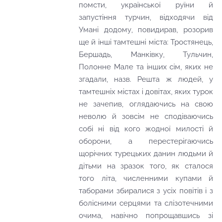
помсти, української руїни й
запустіння турчин, відходячи від
Умані додому, повидирав, розорив
ще й інші тамтешні міста: Тростянець,
Бершадь, Манківку, Тульчин,
Полонне Мале та інших сім, яких не
згадали, назв. Решта ж людей, у
тамтешніх містах і довітах, яких турок
не зачепив, оглядаючись на свою
неволю й зовсім не сподіваючись
собі ні від кого жодної милості й
оборони, а перестерігаючись
щорічних турецьких данин людьми й
дітьми на зразок того, як сталося
того літа, численними купами й
таборами збиралися з усіх повітів і з
болісними серцями та слізотечними
очима, навічно попрощавшись зі