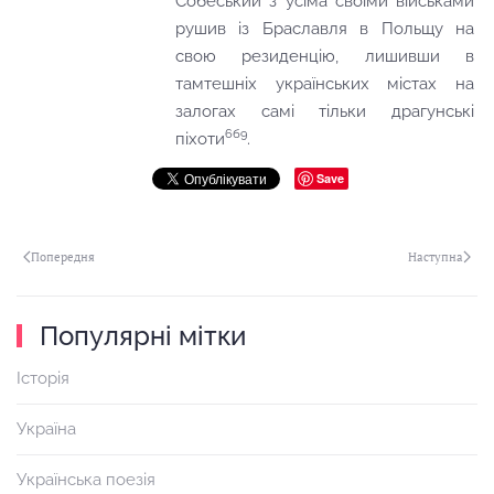
Собеський з усіма своїми військами
рушив із Браславля в Польщу на
свою резиденцію, лишивши в
тамтешніх українських містах на
залогах самі тільки драгунські
6б9
піхоти
.
Save
Попередня
Наступна
Популярні мітки
Історія
Україна
Українська поезія