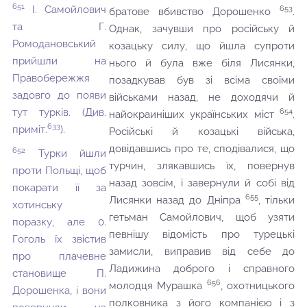
651
І. Самойлович
653
братове вбивство Дорошенко
.
та Г.
Однак, зачувши про російську й
Ромодановський
козацьку силу, що йшла супроти
прийшли на
нього й була вже біля Лисянки,
Правобережжя
позадкував був зі всіма своїми
задовго до появи
військами назад, не доходячи й
тут турків. (Див.
654
найокраиніших українських міст
.
633
приміт.
).
Російські й козацькі війська,
довідавшись про те, сподівалися, що
652
Турки йшли
турчин, злякавшись їх, повернув
проти Польщі, щоб
назад зовсім, і завернули й собі від
покарати її за
655
Лисянки назад до Дніпра
, тільки
хотинську
гетьман Самойлович, щоб узяти
поразку, але 0.
певнішу відомість про турецькі
Гоголь їх звістив
замисли, виправив від себе до
про плачевне
Ладижина доброго і справного
становище П.
656
молодця Мурашка
, охотницького
Дорошенка, і вони
полковника з його компанією і з