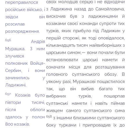
своїх молодців серцю і не відходячи
переправилося
з Ладижина назад до Самойловича,
російське військо, і
вискочив був з ладижинцями й
звідси він
козаками своєї команди супроти тих
розсилав
турків, яких прибуло під Ладижин у
розпорядження.
першій сторожі, як тоді оповідалося,
656
Андрія
кільканадцять тисяч найвиборніших з
Мурашка. З ним
царським сином,— вони почали були
злучився
встановлювати царські намети й
полковник Войця-
означати місця для розташування
Сербин, і вони
головного султанського обозу. В
зачинились у
уякому разі, Мурашкові пощастилося
Ладижині.
так, що він вибив багато тих
657
Козаків було
вибраних турків, пошарпав
півтори тисячі,
султанські намети і навіть піймав
після облоги
живцем самого султанського сина
здалось у полон
658
з іншими близькими султанського
800 козаків.
боку турками і припровадив їх до