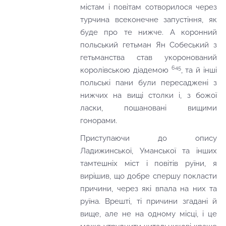
містам і повітам сотворилося через
турчина всеконечне запустіння, як
буде про те нижче. А коронний
польський гетьман Ян Собеський з
гетьманства став укоронований
645
королівською діадемою
, та й інші
польські пани були пересаджені з
нижчих на вищі столки і, з божої
ласки, пошановані вищими
гонорами.
Приступаючи до опису
Ладижинської, Уманської та інших
тамтешніх міст і повітів руїни, я
вирішив, що добре спершу покласти
причини, через які впала на них та
руїна. Врешті, ті причини згадані й
вище, але не на одному місці, і це