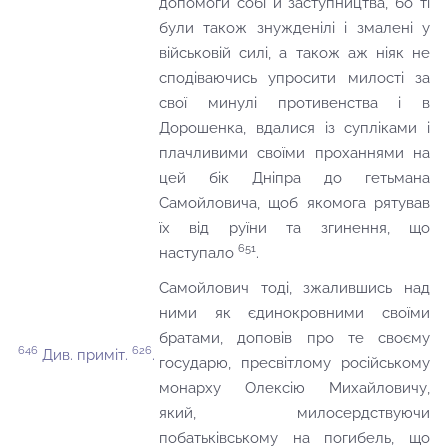
допомоги собі й заступництва, бо ті
були також знужденілі і змалені у
військовій силі, а також аж ніяк не
сподіваючись упросити милості за
свої минулі противенства і в
Дорошенка, вдалися із супліками і
плачливими своїми проханнями на
цей бік Дніпра до гетьмана
Самойловича, щоб якомога рятував
їх від руїни та згинення, що
651
наступало
.
Самойлович тоді, зжалившись над
ними як єдинокровними своїми
братами, доповів про те своєму
646
626
Див. приміт.
.
государю, пресвітлому російському
монарху Олексію Михайловичу,
який, милосердствуючи
побатьківському на погибель, що