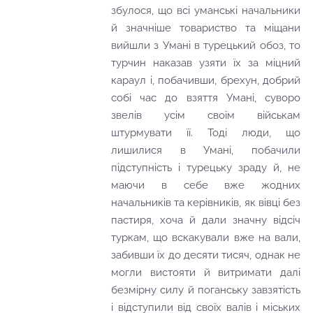
збулося, що всі уманські начальники
й значніше товариство та міщани
вийшли з Умані в турецький обоз, то
турчин наказав узяти їх за міцний
караул і, побачивши, брехун, добрий
собі час до взяття Умані, суворо
звелів усім своїм військам
штурмувати її. Тоді люди, що
лишилися в Умані, побачили
підступність і турецьку зраду й, не
маючи в себе вже жодних
начальників та керівників, як вівці без
пастиря, хоча й дали значну відсіч
туркам, що вскакували вже на вали,
забивши їх до десяти тисяч, однак не
могли вистояти й витримати далі
безмірну силу й поганську завзятість
і відступили від своїх валів і міських