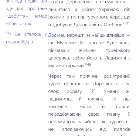
викладі подій, що
зігнати Дорошенка з гетьманства і
йде далі, про таке
лишитися з усією Україною під
«добуття» немає
ляхами, а не під турчином, через що
мови також.
б48
й здобував Дорошенка у Стеблеві
.
645
Це сталось у
Восьме,
нарешті, й найшкідливіше —
травні 1674 р.
що Мурашко (як про те буде далі),
піймавши живцем турецького
царевича, забив його в Ладижині з
649
іншими турками
.
Через такі причини роз’ятрений
турок повстав за Дорошенка і за
650
свою образу
. Уманці ж,
ладижинці, й лисянці, та інші
тамтешні міста й повіти,
передбачаючи свою певну й
непомильну загибель від турчина і
не сподіваючись від поляків