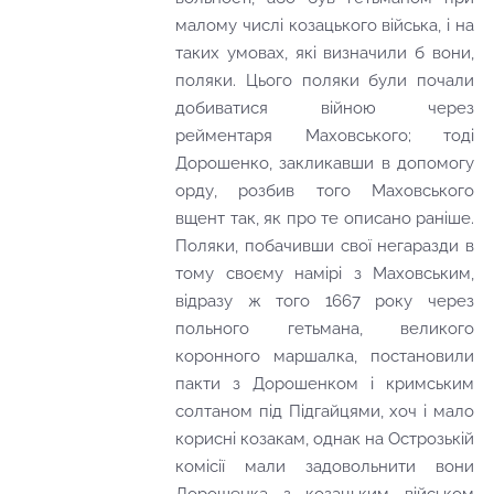
малому числі козацького війська, і на
таких умовах, які визначили б вони,
поляки. Цього поляки були почали
добиватися війною через
рейментаря Маховського; тоді
Дорошенко, закликавши в допомогу
орду, розбив того Маховського
вщент так, як про те описано раніше.
Поляки, побачивши свої негаразди в
тому своєму намірі з Маховським,
відразу ж того 1667 року через
польного гетьмана, великого
коронного маршалка, постановили
пакти з Дорошенком і кримським
солтаном під Підгайцями, хоч і мало
корисні козакам, однак на Острозькій
комісії мали задовольнити вони