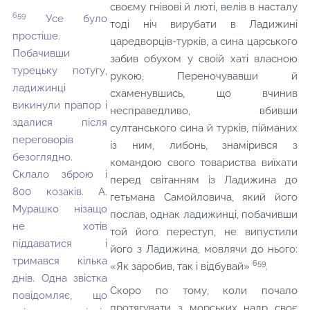
своєму гнівові й люті, велів в насталу
659
Усе було
тоді ніч вирубати в Ладижині
простіше.
царедворців-турків, а сина царського
Побачивши
забив обухом у своїй хаті власною
турецьку потугу,
рукою, Переночувавши й
ладижинці
схаменувшись, що вчинив
викинули прапор і
несправедливо, вбивши
здалися після
султанського сина й турків, пійманих
переговорів
із ним, либонь, знамірився з
безоглядно.
командою свого товариства виїхати
Склало зброю і
перед світанням із Ладижина до
800 козаків. А.
гетьмана Самойловича, який його
Мурашко нізащо
послав, однак ладижинці, побачивши
не хотів
той його переступ, не випустили
піддаватися і
його з Ладижина, мовлячи до нього:
тримався кілька
659
«Як заробив, так і відбувай»
.
днів. Одна звістка
Скоро по тому, коли почало
повідомляє, що
протягувати з морських надр своє