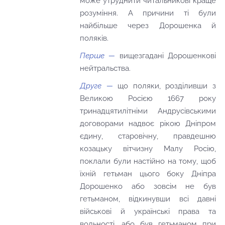
може утруднити читальникові краще
розуміння. А причини ті були
найбільше через Дорошенка й
поляків.
Перше —
вищезгадані Дорошенкові
нейтральства.
Друге —
що поляки, розділивши з
Великою Росією 1667 року
тринадцятилітніми Андрусівськими
договорами надвоє рікою Дніпром
єдину, старовічну, правдешню
козацьку вітчизну Малу Росію,
поклали були настійно на тому, щоб
їхній гетьман цього боку Дніпра
Дорошенко або зовсім не був
гетьманом, відкинувши всі давні
військові й українські права та
вольності, або був гетьманом при