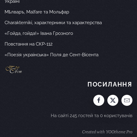
Україні
Мѣлваръ, Malfare та Мольфар
Charakterniki, характерники та характерства
«Гойда, гойда!» Івана Грозного
Повстання на СКР-112
«Поезія українська» Поля де Сент-Вісента
ПОСИЛАННЯ
На сайті 245 гостей та 0 користувачів
Created with YOOtheme Pro