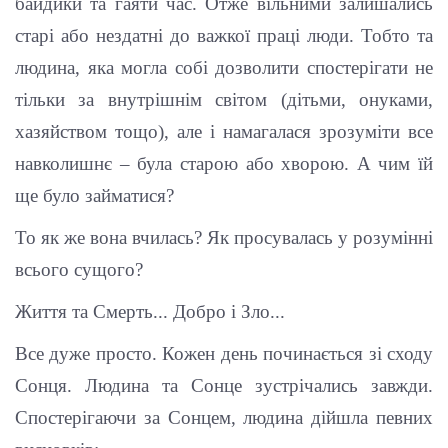
байдики та гаяти час. Отже вільними залишались
старі або нездатні до важкої праці люди. Тобто та
людина, яка могла собі дозволити спостерігати не
тільки за внутрішнім світом (дітьми, онуками,
хазяйством тощо), але і намагалася зрозуміти все
навколишнє – була старою або хворою. А чим їй
ще було займатися?
То як же вона вчилась? Як просувалась у розумінні
всього сущого?
Життя та Смерть... Добро і Зло...
Все дуже просто. Кожен день починається зі сходу
Сонця. Людина та Сонце зустрічались завжди.
Спостерігаючи за Сонцем, людина дійшла певних