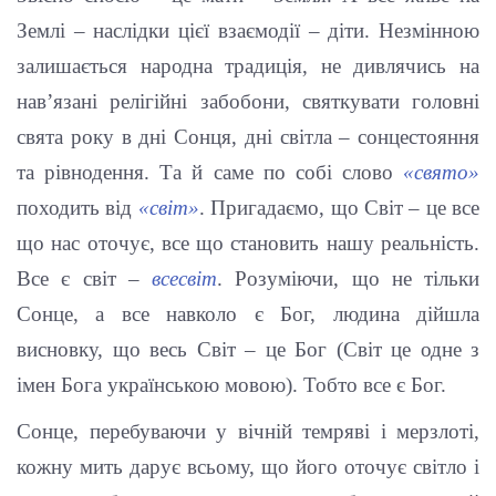
Землі – наслідки цієї взаємодії – діти. Незмінною
залишається народна традиція, не дивлячись на
нав’язані релігійні забобони, святкувати головні
свята року в дні Сонця, дні світла – сонцестояння
та рівнодення. Та й саме по собі слово
«свято»
походить від
«світ»
. Пригадаємо, що Світ – це все
що нас оточує, все що становить нашу реальність.
Все є світ –
всесвіт
. Розуміючи, що не тільки
Сонце, а все навколо є Бог, людина дійшла
висновку, що весь Світ – це Бог (Світ це одне з
імен Бога українською мовою). Тобто все є Бог.
Сонце, перебуваючи у вічній темряві і мерзлоті,
кожну мить дарує всьому, що його оточує світло і