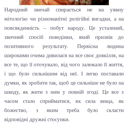
Народний звичай спирається не на уявну
мітологію чи різноманітні релігійні вигадки, а на
повсякденність – побут народу. Це усталений,
звичний спосіб поведінки, який призвів до
позитивного результату. Первісна людина
широкими очима дивилася на все своє довкілля, на
все те, що її оточувало, від чого залежало її життя,
і що було сильнішим від неї. І легко поставали
думки, як зробити так, щоб це сильніше не було на
шкоду, як жити з ним у повній згоді. Це все з
часом стало сприйматися, як сила вища, як
божество, з яким треба було скласти
відповідні дружні стосунки.