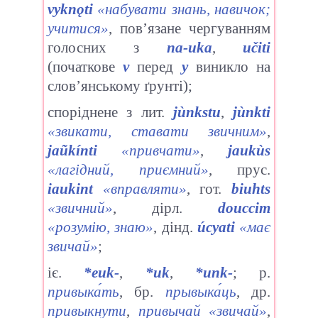
vyknǫti
«набувати знань, навичок;
учитися»
, пов’язане чергуванням
голосних з
nа-uka
,
učiti
(початкове
v
перед
у
виникло на
слов’янському ґрунті);
споріднене з лит.
jùnkstu
,
jùnkti
«звикати, ставати звичним»
,
jaũkínti
«привчати»
,
jaukùs
«лагідний, приємний»
, прус.
iaukint
«вправляти»
, гот.
biuhts
«звичний»
, дірл.
douccim
«розумію, знаю»
, дінд.
úcyati
«має
звичай»
;
іє.
*euk-
,
*uk
,
*unk-
; р.
привыка́ть
, бр.
прывыка́ць
, др.
привыкнути
,
привычай
«звичай»
,