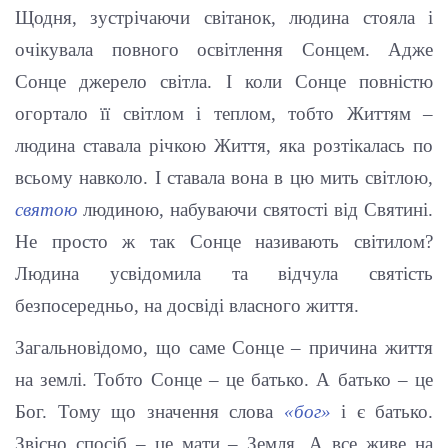
Щодня, зустрічаючи світанок, людина стояла і
очікувала повного освітлення Сонцем. Адже
Сонце джерело світла. І коли Сонце повністю
огортало її світлом і теплом, тобто Життям –
людина ставала річкою Життя, яка розтікалась по
всьому навколо. І ставала вона в цю мить світлою,
святою
людиною, набуваючи святості від Святині.
Не просто ж так Сонце називають світилом?
Людина усвідомила та відчула святість
безпосередньо, на досвіді власного життя.
Загальновідомо, що саме Сонце – причина життя
на землі. Тобто Сонце – це батько. А батько – це
Бог. Тому що значення слова
«бог»
і є батько.
Звісно спосіб – це мати – Земля. А все живе на