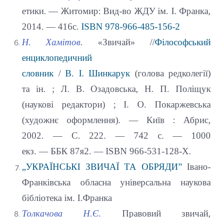
етики. — Житомир: Вид-во ЖДУ ім. І. Франка,
2014. — 416с.
ISBN 978-966-485-156-2
Н. Хамітов
. «Звичай» //
Філософський
енциклопедичний
словник
/
В. І. Шинкарук
(голова редколегії)
та ін. ; Л. В. Озадовська, Н. П. Поліщук
(наукові редактори) ; І. О. Покаржевська
(художнє оформлення). — Київ : Абрис,
2002. — С. 222. — 742 с. — 1000
екз. — ББК 87я2. — ISBN 966-531-128-X.
„УКРАЇНСЬКІ ЗВИЧАЇ ТА ОБРЯДИ”
Івано-
Франківська обласна універсальна наукова
бібліотека ім. І.Франка
Толкачова Н.Є.
Правовий звичай,