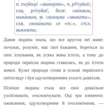
п.
zwyknąć
«звикнути»
, ч.
přivykati
,
слц.
privykať
, болг.
сви́квам
,
нави́квам
, м.
свикнува
«звикати»
,
схв.
свика́вати
се
«тс.», стсл.
выкнѫти
;
Давня людина знала, що все кругом неї живе:
почуває, розуміє, має свої бажання, бореться за
своє існування, як усяка жива істота, а тому до
природи первісна людина ставилась, як до істоти
живої. Культ природи стояв в основі первісного
світогляду і був одухотворенням усього довкілля.
Пізніше людина стала все своє довкільне
уосіблювати, очоловічувати. Оці три елементи:
оживлення, одухотворення й очоловічення, —