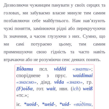
Дозволяючи чужинцям панувати у своїх серцях та
головах, ми забуваємо власне минуле тим самим
позбавляючи себе майбутнього. Нам нав’язують
чужі поняття, замінюючи рідні або перекручуючи
їх значення, а часом глузуючи з них. Сумно, що
ми самі потураємо цьому, тим самим
применшуючи свою гідність та часто навіть
втрачаючи або не розуміючи сенс деяких понять.
Ві́дати
псл.
věděti
«знати»
;
споріднене з прус.
waidimai
«знаємо»
, дінд.
vḗda
«знаю»
, гр.
(F)oἰδα
, гот.
wait
, нвн. (
ich
)
weiß
«тс.»;
іє.
*uoid-
,
*ueid-
,
*uid-
«
ви́діти
,