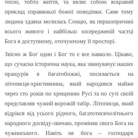
тепло, тобто життя, та являє собою яскравий
приклад справжньої божої поведінки. Саме тому
людина здавна молилась Сонцю, як першопричині
всього живого і найбільш зосередженій частці
Бога в доступному, оточуючому її просторі.
Звісно ж Бог один і Бог то є все навколо. Цікаво,
що сучасна історична наука, яка звинувачує наших
пращурів в багатобожжі, посилається на
літописця-християнина, який народився майже
через сто років по хрещенню Русі та по суті своїй
представляв чужий ворожій табір. Літописця, який
відрікся від усього рідного, багатотисячолітнього
народного досвіду-звичаю, проміняв свого Бога на
чужинського. Навіть не бога – господаря