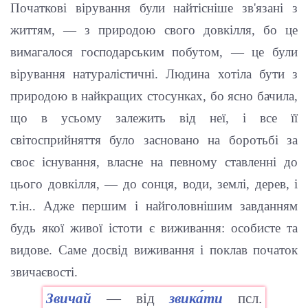
Початкові вірування були найтісніше зв'язані з
життям, — з природою свого довкілля, бо це
вимагалося господарським побутом, — це були
вірування натуралістичні. Людина хотіла бути з
природою в найкращих стосунках, бо ясно бачила,
що в усьому залежить від неї, і все її
світосприйняття було засновано на боротьбі за
своє існування, власне на певному ставленні до
цього довкілля, — до сонця, води, землі, дерев, і
т.ін.. Адже першим і найголовнішим завданням
будь якої живої істоти є виживання: особисте та
видове. Саме досвід виживання і поклав початок
звичаєвості.
Звичай
— від
звика́ти
псл.