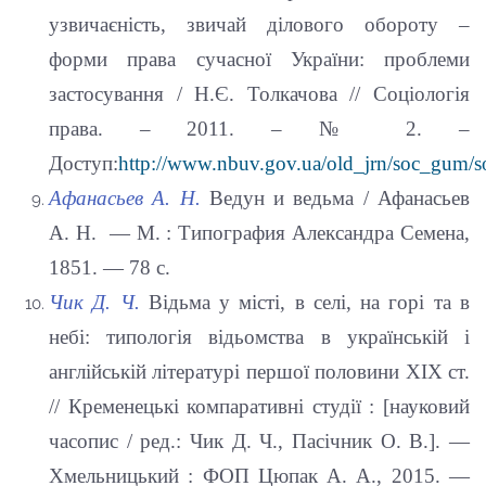
узвичаєність, звичай ділового обороту –
форми права сучасної України: проблеми
застосування / Н.Є. Толкачова // Соціологія
права. – 2011. – № 2. –
Доступ:
http://www.nbuv.gov.ua/old_jrn/soc_gum/s
Афанасьев А. Н.
Ведун и ведьма / Афанасьев
А. Н. — М. : Типография Александра Семена,
1851. — 78 с.
Чик Д. Ч.
Відьма у місті, в селі, на горі та в
небі: типологія відьомства в українській і
англійській літературі першої половини ХІХ ст.
// Кременецькі компаративні студії : [науковий
часопис / ред.: Чик Д. Ч., Пасічник О. В.]. —
Хмельницький : ФОП Цюпак А. А., 2015. —