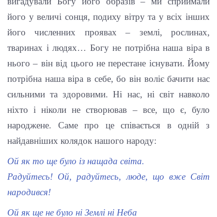
вигадували Богу його образів – ми сприймали
його у величі сонця, подиху вітру та у всіх інших
його численних проявах – землі, рослинах,
тваринах і людях… Богу не потрібна наша віра в
нього – він від цього не перестане існувати. Йому
потрібна наша віра в себе, бо він воліє бачити нас
сильними та здоровими. Ні нас, ні світ навколо
ніхто і ніколи не створював – все, що є, було
народжене. Саме про це співається в одній з
найдавніших колядок нашого народу:
Ой як то ще було із нащада світа.
Радуйтесь! Ой, радуйтесь, люде, що вже Світ
народився!
Ой як ще не було ні Землі ні Неба