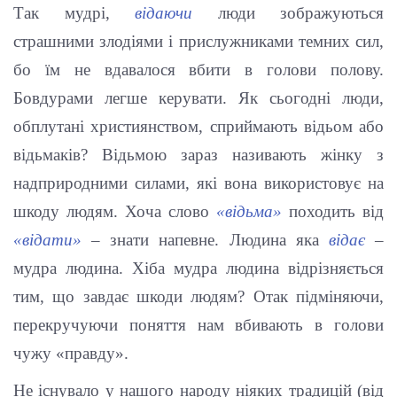
Так мудрі,
відаючи
люди зображуються
страшними злодіями і прислужниками темних сил,
бо їм не вдавалося вбити в голови полову.
Бовдурами легше керувати. Як сьогодні люди,
обплутані християнством, сприймають відьом або
відьмаків? Відьмою зараз називають жінку з
надприродними силами, які вона використовує на
шкоду людям. Хоча слово
«відьма»
походить від
«відати»
– знати напевне. Людина яка
відає
–
мудра людина. Хіба мудра людина відрізняється
тим, що завдає шкоди людям? Отак підміняючи,
перекручуючи поняття нам вбивають в голови
чужу «правду».
Не існувало у нашого народу ніяких традицій (від