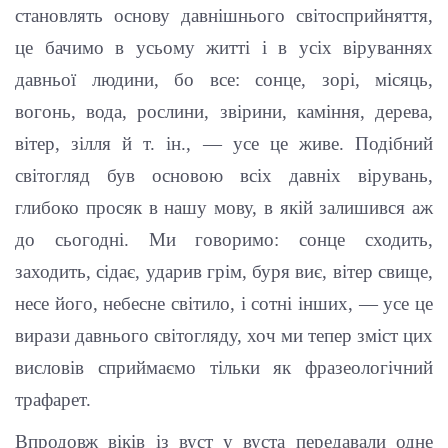
становлять основу давнішнього світосприйняття,
це бачимо в усьому житті і в усіх віруваннях
давньої людини, бо все: сонце, зорі, місяць,
вогонь, вода, рослини, звірини, каміння, дерева,
вітер, зілля й т. ін., — усе це живе. Подібний
світогляд був основою всіх давніх вірувань,
глибоко просяк в нашу мову, в якій залишився аж
до сьогодні. Ми говоримо: сонце сходить,
заходить, сідає, ударив грім, буря виє, вітер свище,
несе його, небесне світило, і сотні інших, — усе це
вирази давнього світогляду, хоч ми тепер зміст цих
висловів сприймаємо тільки як фразеологічний
трафарет.
Впродовж віків із вуст у вуста передавали одне