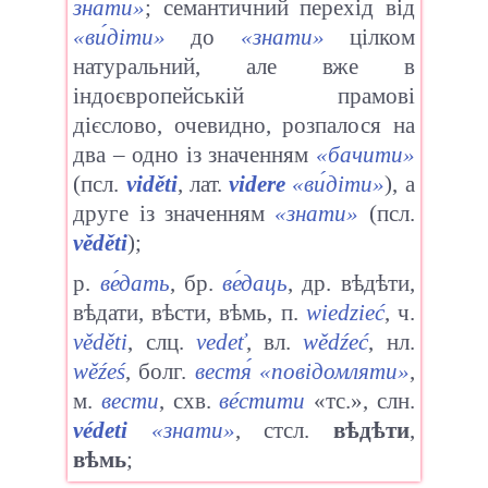
знати»
; семантичний перехід від
«
ви́діти
»
до
«знати»
цілком
натуральний, але вже в
індоєвропейській прамові
дієслово, очевидно, розпалося на
два – одно із значенням
«бачити»
(псл.
viděti
, лат.
videre
«ви́діти»
), а
друге із значенням
«знати»
(псл.
věděti
);
р.
ве́дать
, бр.
ве́даць
, др. вѣдѣти,
вѣдати, вѣсти, вѣмь, п.
wiedzieć
, ч.
věděti
, слц.
vedeť
, вл.
wědźeć
, нл.
wěźeś
, болг.
вестя́
«повідомляти»
,
м.
вести
, схв.
вéстити
«тс.», слн.
védeti
«знати»
, стсл.
вѣдѣти
,
вѣмь
;