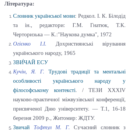
Література:
Словник української мови
: Редкол. І. К. Білодід
та ін., редактори: Г.М. Гнатюк, Т.К.
Черторизька — К.:"Наукова думка", 1972
Огієнко І.І.
Дохристиянські вірування
українського народу, 1965
ЗВИ́ЧАЙ
ЕСУ
Кучін, Я. Г.
Трудові традиції та ментальні
особливості українського народу у
філософському контексті
. / ТЕЗИ XXXIV
науково-практичної міжвузівської конференції,
присвяченої Дню університету. — Т.1, 16-18
березня 2009 р., Житомир: ЖДТУ.
Звичай
Тофтул М. Г.
Сучасний словник з