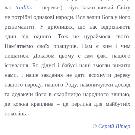
лат.
traditio
— переказ) – був тільки звичай. Світу
не потрібні однакові народи. Вся велич Бога у його
різноманітті. У дрібницях, що нас відрізняють
один від одного. Тож не цураймося свого.
Пам’ятаємо своїх пращурів. Нам є ким і чим
пишатися. Доказом цьому є сам факт нашого
існування. Бо дідусі і бабусі наші змогли вижити
нами. І наше завдання не дати всохнути дереву
нашого народу, нашого Роду, накопичуючи досвід
та додаючи його в скарбницю народного звичаю,
де кожна краплина – це перлина для майбутніх
поколінь.
© Сергій Вітер