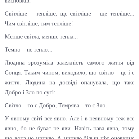
висновків:
Світліше – тепліше, ще світліше – ще тепліше...
Чим світліше, тим тепліше!
Менше світла, менше тепла...
Темно – не тепло...
Людина зрозуміла залежність самого життя від
Сонця. Таким чином, виходило, що світло – це і є
життя. Людина на досвіді опанувала, що таке
Добро і Зло по суті:
Світло – то є Добро, Темрява – то є Зло.
У явному світі все явно. Але і в неявному теж все
явно, бо не буває не яви. Навіть нава явна, тому
що вона це минуле. А минуле більш ніж очевидне